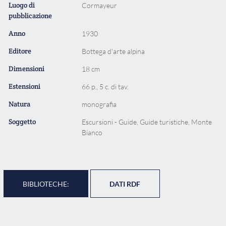
Luogo di
Cormayeur
pubblicazione
Anno
1930
Editore
Bottega d'arte alpina
Dimensioni
18 cm
Estensioni
66 p., 5 c. di tav.
Natura
monografia
Soggetto
Escursioni - Guide, Guide turistiche, Monte
Bianco
BIBLIOTECHE:
DATI RDF