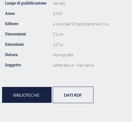
Luogo di pubblicazione
Vercelli
Anno
1965
Editore
a cura dell'Organizzazione Crux
Dimensioni
21 cm
Estensioni
127 p.
Natura
monografia
Soggetto
Letteratura - Narrativa
BIBLIOTECHE:
DATI RDF