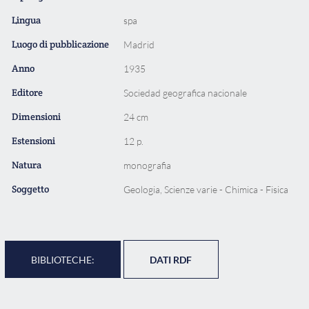
Lingua
spa
Luogo di pubblicazione
Madrid
Anno
1935
Editore
Sociedad geografica nacionale
Dimensioni
24 cm
Estensioni
12 p.
Natura
monografia
Soggetto
Geologia, Scienze varie - Chimica - Fisica
BIBLIOTECHE:
DATI RDF