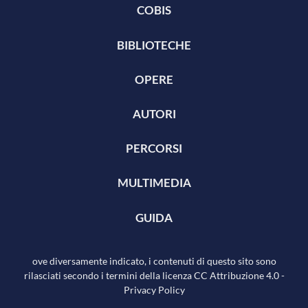
COBIS
BIBLIOTECHE
OPERE
AUTORI
PERCORSI
MULTIMEDIA
GUIDA
ove diversamente indicato, i contenuti di questo sito sono
rilasciati secondo i termini della licenza
CC Attribuzione 4.0
-
Privacy Policy