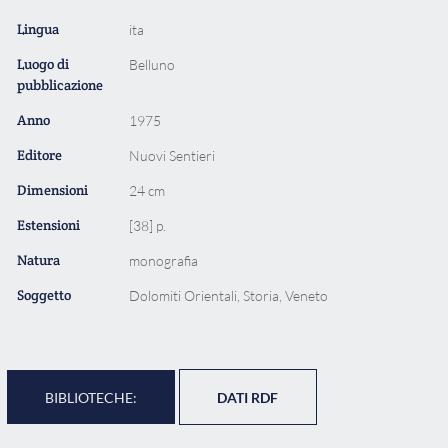
Lingua
ita
Luogo di
Belluno
pubblicazione
Anno
1975
Editore
Nuovi Sentieri
Dimensioni
24 cm
Estensioni
[38] p.
Natura
monografia
Soggetto
Dolomiti Orientali, Storia, Veneto
BIBLIOTECHE:
DATI RDF