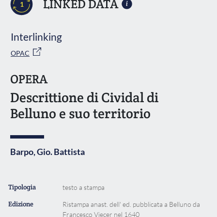
LINKED DATA
1
Interlinking
OPAC
OPERA
Descrittione di Cividal di
Belluno e suo territorio
Barpo, Gio. Battista
Tipologia
testo a stampa
Edizione
Ristampa anast. dell' ed. pubblicata a Belluno da
Francesco Viecer nel 1640