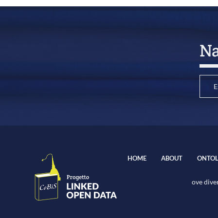
Na
E
HOME
ABOUT
ONTOL
ove diver