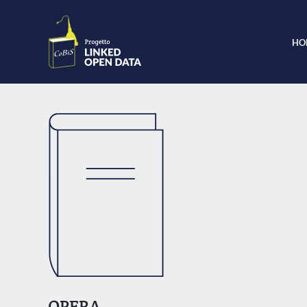
HO
OPERA