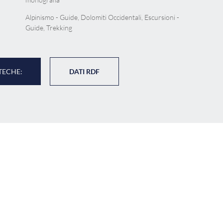
Alpinismo - Guide, Dolomiti Occidentali, Escursioni -
Guide, Trekking
TECHE:
DATI RDF