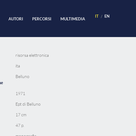
IT
EN
AUTORI
PERCORSI
MULTIMEDIA
risorsa elettronica
ita
Belluno
ne
1971
Ept di Belluno
17 cm
47 p.
monografia