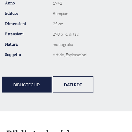
Anno
1942
Editore
Bompiani
Dimensioni
25 cm
Estensioni
290 p., c. di tav.
Natura
monografia
Soggetto
Artide, Esplorazioni
BIBLIOTECHE:
DATI RDF