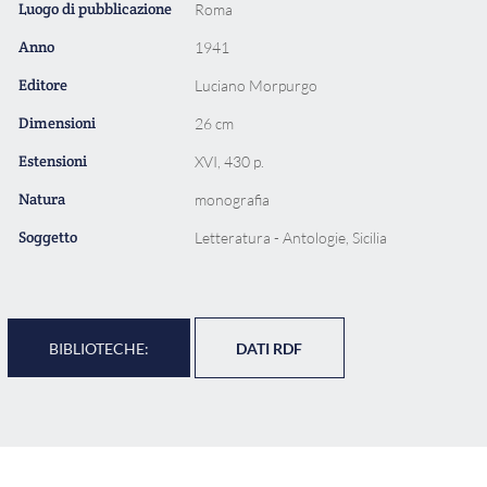
Luogo di pubblicazione
Roma
Anno
1941
Editore
Luciano Morpurgo
Dimensioni
26 cm
Estensioni
XVI, 430 p.
Natura
monografia
Soggetto
Letteratura - Antologie, Sicilia
BIBLIOTECHE:
DATI RDF