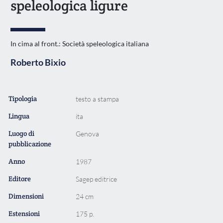
speleologica ligure
In cima al front.: Società speleologica italiana
Roberto Bixio
Tipologia
testo a stampa
Lingua
ita
Luogo di
Genova
pubblicazione
Anno
1987
Editore
Sagep editrice
Dimensioni
24 cm
Estensioni
175 p.