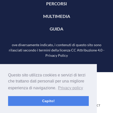
PERCORSI
MULTIMEDIA
GUIDA
ove diversamente indicato, i contenuti di questo sito sono
rilasciati secondo i termini della licenza
CC Attribuzione 4.0
-
Privacy Policy
Questo sito utilizza cookies e servizi di terzi
che trattano dati personali per una migliore
esperienza di navigazione.
Privacy policy
Capito!
Realizzato con il contributo di
e del Comitato ICT