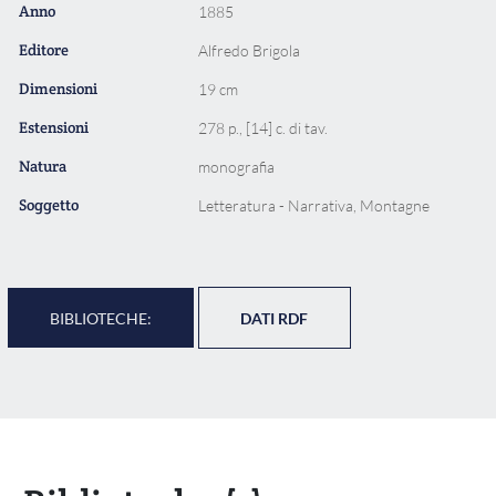
Anno
1885
Editore
Alfredo Brigola
Dimensioni
19 cm
Estensioni
278 p., [14] c. di tav.
Natura
monografia
Soggetto
Letteratura - Narrativa, Montagne
BIBLIOTECHE:
DATI RDF