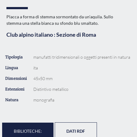
Placca a forma di stemma sormontato da un'aquila. Sullo
stemma una stella bianca su sfondo blu smaltato.
Club alpino italiano : Sezione di Roma
Tipologia
manufatti tridimensionali o oggetti presenti in natura
Lingua
ita
Dimensioni
45x50 mm
Estensioni
Distintivo metallico
Natura
monografia
BIBLIOTECHE:
DATI RDF