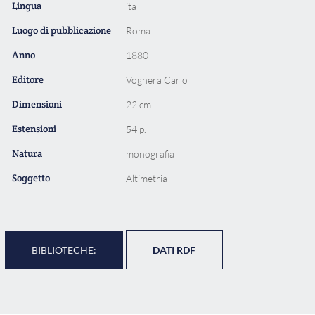
Lingua
ita
Luogo di pubblicazione
Roma
Anno
1880
Editore
Voghera Carlo
Dimensioni
22 cm
Estensioni
54 p.
Natura
monografia
Soggetto
Altimetria
BIBLIOTECHE:
DATI RDF