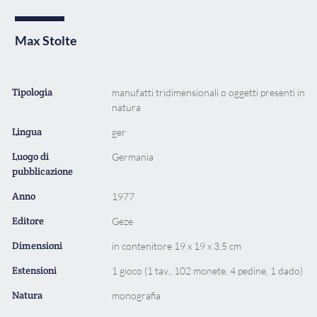
Max Stolte
Tipologia
manufatti tridimensionali o oggetti presenti in
natura
Lingua
ger
Luogo di
Germania
pubblicazione
Anno
1977
Editore
Geze
Dimensioni
in contenitore 19 x 19 x 3,5 cm
Estensioni
1 gioco (1 tav., 102 monete, 4 pedine, 1 dado)
Natura
monografia