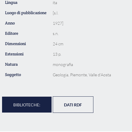
Lingua
ita
Luogo di pubblicazione
[s.l.
Anno
1927]
Editore
s.n.
Dimensioni
24 cm
Estensioni
13 p.
Natura
monografia
Soggetto
Geologia, Piemonte, Valle d'Aosta
BIBLIOTECHE:
DATI RDF